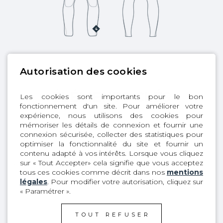
Autorisation des cookies
ÉLÉMENTS CLÉS
Les cookies sont importants pour le bon
fonctionnement d'un site. Pour améliorer votre
expérience, nous utilisons des cookies pour
mémoriser les détails de connexion et fournir une
connexion sécurisée, collecter des statistiques pour
1
Front Zip
optimiser la fonctionnalité du site et fournir un
contenu adapté à vos intérêts. Lorsque vous cliquez
sur « Tout Accepter» cela signifie que vous acceptez
2
X10D fleece Plus
tous ces cookies comme décrit dans nos
mentions
légales
. Pour modifier votre autorisation, cliquez sur
3
SD2 TAPE 2.0
« Paramétrer ».
TOUT REFUSER