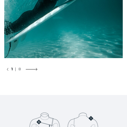
1
| 8