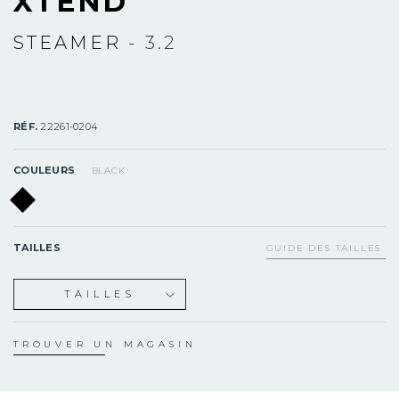
XTEND
STEAMER
- 3.2
RÉF.
22261-0204
COULEURS
BLACK
TAILLES
GUIDE DES TAILLES
TAILLES
XS
S
TROUVER UN MAGASIN
ST
MS