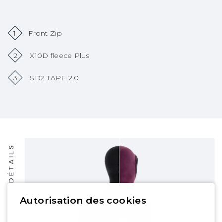
1
Front Zip
2
X10D fleece Plus
3
SD2 TAPE 2.0
DÉTAILS
Autorisation des cookies