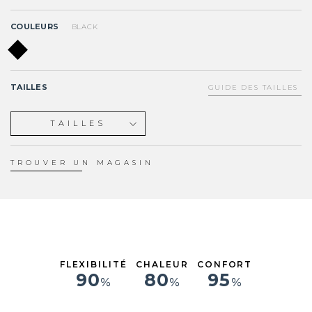
COULEURS
BLACK
TAILLES
GUIDE DES TAILLES
TAILLES
XS
S
TROUVER UN MAGASIN
M
L
XL
FLEXIBILITÉ
CHALEUR
CONFORT
90
80
95
%
%
%