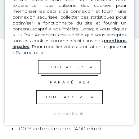
expérience, nous utilisons des cookies pour
ONE SIZE
mémoriser les détails de connexion et fournir une
connexion sécurisée, collecter des statistiques pour
optimiser la fonctionnalité du site et fournir un
TROUVER UN MAGASIN
contenu adapté à vos intérêts. Lorsque vous cliquez
sur « Tout Accepter» cela signifie que vous acceptez
tous ces cookies comme décrit dans nos
mentions
légales
. Pour modifier votre autorisation, cliquez sur
« Paramétrer ».
Infos & caractéristiques
TOUT REFUSER
Fabriquée en 100 % coton, la nouvelle serviette
PARAMÉTRER
MANERA est idéale pour se sécher après une
session ou simplement pour permettre d’être
TOUT ACCEPTER
un peu moins salé… même si nous ne
l'encourageons pas officiellement.
Mentions légales
Dimensions : 150 x 80 cm.
100 % coton éponge (400 g/m²)