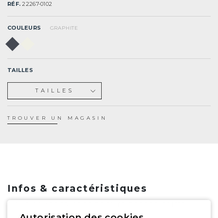
RÉF.
22267-0102
COULEURS
GRAPHITE
TAILLES
TAILLES
XS
S
TROUVER UN MAGASIN
M
L
XL
XXL
Infos & caractéristiques
Nous nous assurons de faire des tee-shirts
Autorisation des cookies
simples et bien fabriqués. Nous ne sommes pas