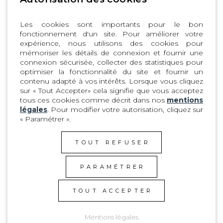
une marque de fringues et ne voulons pas le
devenir, cette collection est majoritairement
Les cookies sont importants pour le bon
fonctionnement d'un site. Pour améliorer votre
destinée aux amoureux de la marque.
expérience, nous utilisons des cookies pour
mémoriser les détails de connexion et fournir une
Dans le souci d’offrir un produit moins nocif
connexion sécurisée, collecter des statistiques pour
pour l’environnement, nous ne développons
optimiser la fonctionnalité du site et fournir un
qu’une petite collection de tee-shirts chaque
contenu adapté à vos intérêts. Lorsque vous cliquez
sur « Tout Accepter» cela signifie que vous acceptez
année. Ils sont fabriqués par notre partenaire à
tous ces cookies comme décrit dans nos
mentions
l’Ile Maurice dans un coton local. Fabriqué en
légales
. Pour modifier votre autorisation, cliquez sur
100% Coton Biologique
/ Le hangtag et le
« Paramétrer ».
packaging sont, eux aussi, en matières
recyclées.
TOUT REFUSER
Fit
PARAMÉTRER
Basic
TOUT ACCEPTER
Composition
Mentions légales