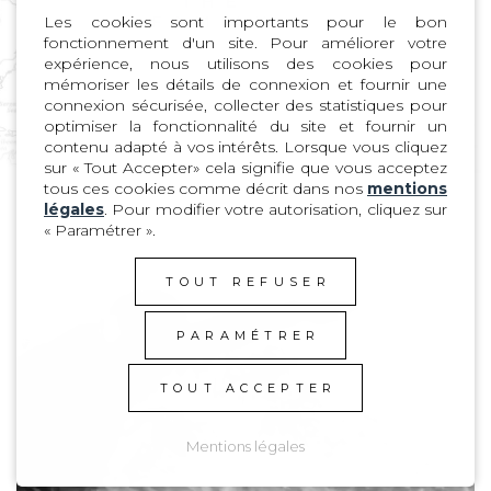
Les cookies sont importants pour le bon
fonctionnement d'un site. Pour améliorer votre
expérience, nous utilisons des cookies pour
mémoriser les détails de connexion et fournir une
connexion sécurisée, collecter des statistiques pour
optimiser la fonctionnalité du site et fournir un
contenu adapté à vos intérêts. Lorsque vous cliquez
sur « Tout Accepter» cela signifie que vous acceptez
tous ces cookies comme décrit dans nos
mentions
légales
. Pour modifier votre autorisation, cliquez sur
« Paramétrer ».
MANERA est une
entreprise familiale
TOUT REFUSER
Française développant
Video
des équipements de
Player
sports nautiques de
PARAMÉTRER
qualité.
TOUT ACCEPTER
Mentions légales