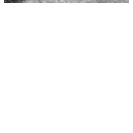
"Notre passion est de mettre
l’innovation et la création au service
de notre plaisir dans l’océan."
QUI SOMMES-NOUS
MANERA est une entreprise familiale
Française développant des équipements de