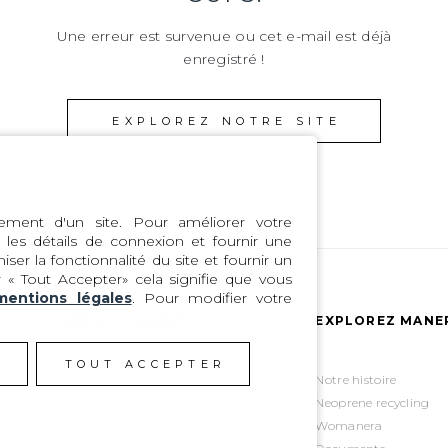
Une erreur est survenue ou cet e-mail est déjà
enregistré !
EXPLOREZ NOTRE SITE
ment d'un site. Pour améliorer votre
les détails de connexion et fournir une
ser la fonctionnalité du site et fournir un
 « Tout Accepter» cela signifie que vous
mentions légales
. Pour modifier votre
SERVICE CLIENT
EXPLOREZ MANE
R
TOUT ACCEPTER
Guide des tailles
Notre histoire
Trouver un magasin
Neoprene recycling
Garanties
Womanera