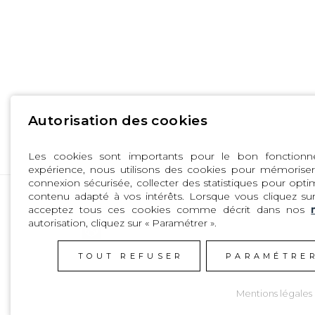
Autorisation des cookies
Les cookies sont importants pour le bon fonctionne
expérience, nous utilisons des cookies pour mémoriser 
connexion sécurisée, collecter des statistiques pour optimi
contenu adapté à vos intérêts. Lorsque vous cliquez sur
acceptez tous ces cookies comme décrit dans nos
autorisation, cliquez sur « Paramétrer ».
PRODUITS
TOUT REFUSER
PARAMÉTRE
Combinaisons
Accessoires néoprène
Harnais
Watergear
Mentions légales
Boardbags
Textile