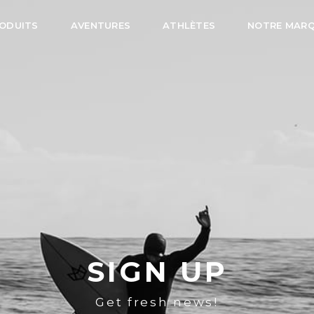
ODUITS
AVENTURES
ATHLÈTES
NOTRE MAR
SIGN UP
Get fresh news!