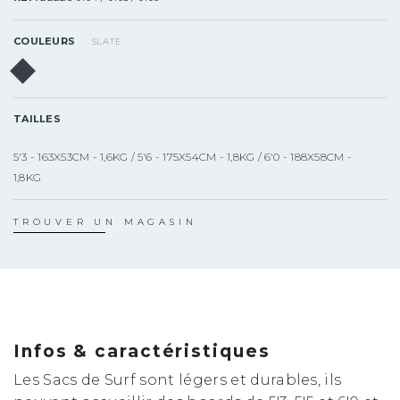
COULEURS
SLATE
TAILLES
5'3 - 163X53CM - 1,6KG / 5'6 - 175X54CM - 1,8KG / 6'0 - 188X58CM -
1,8KG
TROUVER UN MAGASIN
Infos & caractéristiques
Les Sacs de Surf sont légers et durables, ils