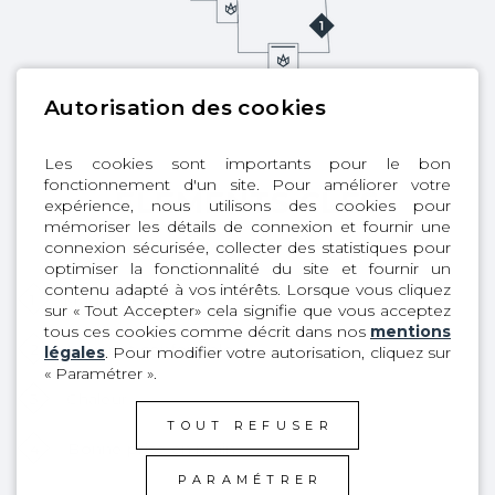
Autorisation des cookies
Les cookies sont importants pour le bon
fonctionnement d'un site. Pour améliorer votre
ÉLÉMENTS CLÉS
expérience, nous utilisons des cookies pour
mémoriser les détails de connexion et fournir une
connexion sécurisée, collecter des statistiques pour
optimiser la fonctionnalité du site et fournir un
contenu adapté à vos intérêts. Lorsque vous cliquez
1
Magma Plus
sur « Tout Accepter» cela signifie que vous acceptez
tous ces cookies comme décrit dans nos
mentions
2
Léger et confortable
légales
. Pour modifier votre autorisation, cliquez sur
« Paramétrer ».
3
Chaleur
TOUT REFUSER
4
Bonne prise en main
PARAMÉTRER