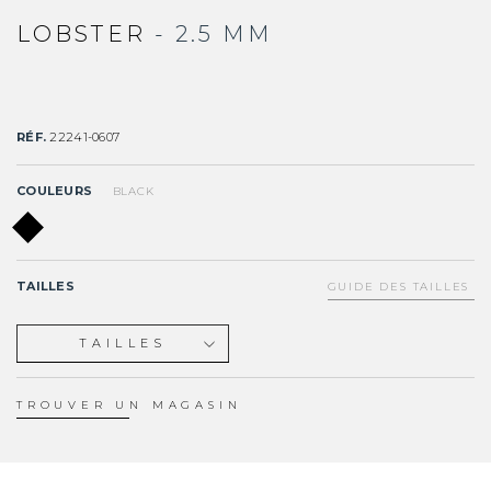
LOBSTER
- 2.5 MM
RÉF.
22241-0607
COULEURS
BLACK
TAILLES
GUIDE DES TAILLES
TAILLES
S
M
TROUVER UN MAGASIN
L
XL