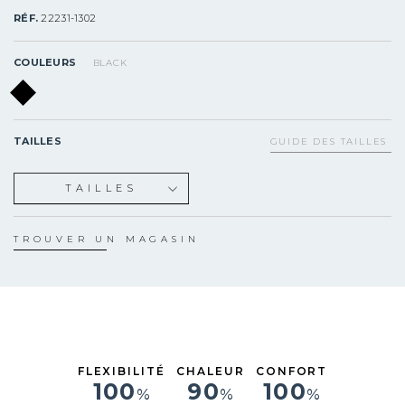
RÉF.
22231-1302
COULEURS
BLACK
TAILLES
GUIDE DES TAILLES
TAILLES
XS
S
TROUVER UN MAGASIN
M
L
XL
FLEXIBILITÉ
CHALEUR
CONFORT
100
90
100
%
%
%