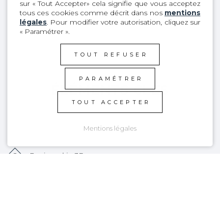
sur « Tout Accepter» cela signifie que vous acceptez
tous ces cookies comme décrit dans nos
mentions
légales
. Pour modifier votre autorisation, cliquez sur
« Paramétrer ».
TOUT REFUSER
PARAMÉTRER
ÉLÉMENTS CLÉS
TOUT ACCEPTER
Mentions légales
1
Magma Plus - 0.5mm
2
Designed in 3D