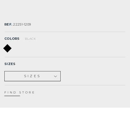
REF.
22251-1209
COLORS
BLACK
SIZES
SIZES
XS
S
FIND STORE
M
L
XL